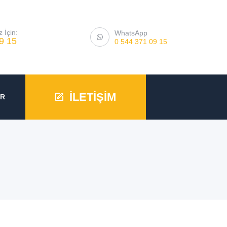
 İçin:
WhatsApp
9 15
0 544 371 09 15
İLETİŞİM
ER