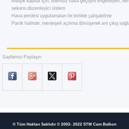
Ardışık kapılar için, istemsiz hava geçişini engelleyen, se
sekans düzenleyici sistem
Hava perdesi uygulamaları ile birlikte çalışabilme
Panik halinde, menteşeli açılıma dönüşerek ani çıkış sağl
Sayfamızı Paylaşın
© Tüm Hakları Saklıdır © 2002- 2022 STM Cam Balkon