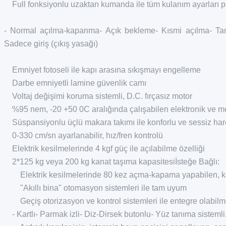
Full fonksiyonlu uzaktan kumanda ile tüm kulanım ayarları 
- Normal açılma-kapanma- Açık bekleme- Kısmi açılma- Tam 
Sadece giriş (çıkış yasağı)
Emniyet fotoseli ile kapı arasına sıkışmayı engelleme
Darbe emniyetli lamine güvenlik camı
Voltaj değişimi koruma sistemli, D.C. fırçasız motor
%95 nem, -20 +50 0C aralığında çalışabilen elektronik ve 
Süspansiyonlu üçlü makara takımı ile konforlu ve sessiz har
0-330 cm/sn ayarlanabilir, hız/fren kontrolü
Elektrik kesilmelerinde 4 kgf güç ile açılabilme özelliği
2*125 kg veya 200 kg kanat taşıma kapasitesiİsteğe Bağlı:
Elektrik kesilmelerinde 80 kez açma-kapama yapabilen, kasa
"Akıllı bina" otomasyon sistemleri ile tam uyum
Geçiş otorizasyon ve kontrol sistemleri ile entegre olabilm
- Kartlı- Parmak izli- Diz-Dirsek butonlu- Yüz tanıma sistemli,