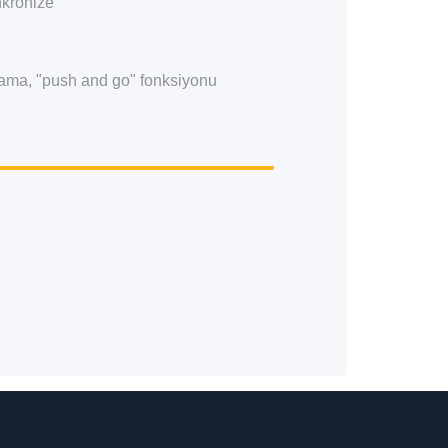
nkronize
ama, "push and go" fonksiyonu