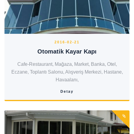
2016-02-21
Otomatik Kayar Kapı
Cafe-Restaurant, Mağaza, Market, Banka, Otel,
Eczane, Toplantı Salonu, Alışveriş Merkezi, Hastane,
Havaalanı,
Detay